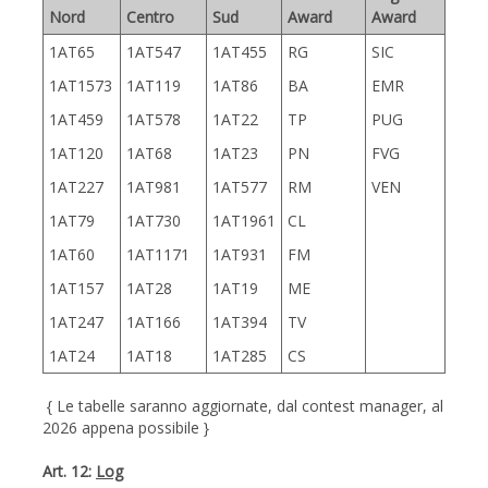
Nord
Centro
Sud
Award
Award
1AT65
1AT547
1AT455
RG
SIC
1AT1573
1AT119
1AT86
BA
EMR
1AT459
1AT578
1AT22
TP
PUG
1AT120
1AT68
1AT23
PN
FVG
1AT227
1AT981
1AT577
RM
VEN
1AT79
1AT730
1AT1961
CL
1AT60
1AT1171
1AT931
FM
1AT157
1AT28
1AT19
ME
1AT247
1AT166
1AT394
TV
1AT24
1AT18
1AT285
CS
{ Le tabelle saranno aggiornate, dal contest manager, al
2026 appena possibile }
Art. 12:
Log