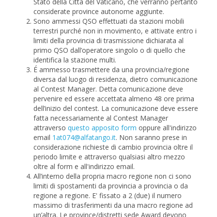
Stato della Città del Vaticano, che verranno pertanto
considerate province autonome aggiunte.
Sono ammessi QSO effettuati da stazioni mobili
terrestri purché non in movimento, e attivate entro i
limiti della provincia di trasmissione dichiarata al
primo QSO dall’operatore singolo o di quello che
identifica la stazione multi.
É ammesso trasmettere da una provincia/regione
diversa dal luogo di residenza, dietro comunicazione
al Contest Manager. Detta comunicazione deve
pervenire ed essere accettata almeno 48 ore prima
dell’inizio del contest. La comunicazione deve essere
fatta necessariamente al Contest Manager
attraverso
questo apposito form
oppure all'indirizzo
email
1at074@alfatango.it
. Non saranno prese in
considerazione richieste di cambio provincia oltre il
periodo limite e attraverso qualsiasi altro mezzo
oltre al form e all'indirizzo email.
All’interno della propria macro regione non ci sono
limiti di spostamenti da provincia a provincia o da
regione a regione. E' fissato a 2 (due) il numero
massimo di trasferimenti da una macro regione ad
un’altra. Le province/distretti sede Award devono