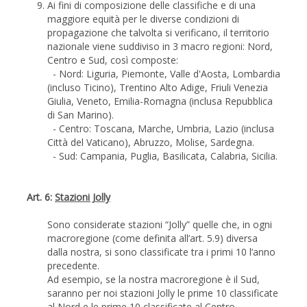
Ai fini di composizione delle classifiche e di una
maggiore equità per le diverse condizioni di
propagazione che talvolta si verificano, il territorio
nazionale viene suddiviso in 3 macro regioni: Nord,
Centro e Sud, così composte:
- Nord: Liguria, Piemonte, Valle d'Aosta, Lombardia
(incluso Ticino), Trentino Alto Adige, Friuli Venezia
Giulia, Veneto, Emilia-Romagna (inclusa Repubblica
di San Marino).
- Centro: Toscana, Marche, Umbria, Lazio (inclusa
Città del Vaticano), Abruzzo, Molise, Sardegna.
- Sud: Campania, Puglia, Basilicata, Calabria, Sicilia.
Art. 6:
Stazioni Jolly
Sono considerate stazioni “Jolly” quelle che, in ogni
macroregione (come definita all’art. 5.9) diversa
dalla nostra, si sono classificate tra i primi 10 l’anno
precedente.
Ad esempio, se la nostra macroregione è il Sud,
saranno per noi stazioni Jolly le prime 10 classificate
al Nord e le prime 10 classificate al Centro.